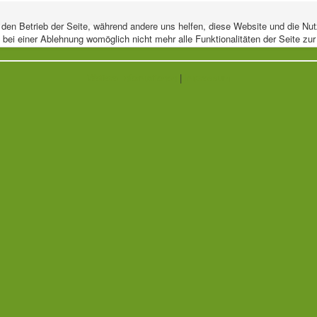
r den Betrieb der Seite, während andere uns helfen, diese Website und die Nu
bei einer Ablehnung womöglich nicht mehr alle Funktionalitäten der Seite zu
Weitere Informationen
|
Impressum