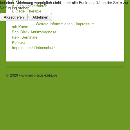
Reiki
bei einer Ablehnung womöglich nicht mehr alle Funktionalitäten der Seite zur
Ausleitungsverfahren
Verfügung stehen.
Blutegel Therapie
SCIO Bioresonanz
Akzeptieren
Ablehnen
Weitere Informationen
|
Impressum
mb Kurse
Schüßler / Antlitzdiagnose
Reiki Seminare
Kontakt
Impressum / Datenschutz
© 2026 www.heilpraxis-kuhr.de
Back to Top