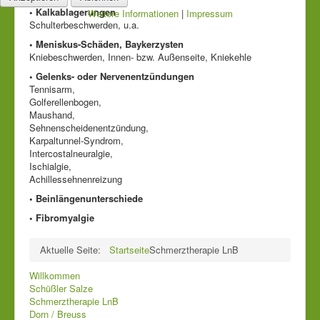
• Kalkablagerungen
Weitere Informationen
|
Impressum
Schulterbeschwerden, u.a.
• Meniskus-Schäden, Baykerzysten
Kniebeschwerden, Innen- bzw. Außenseite, Kniekehle
• Gelenks- oder Nervenentzündungen
Tennisarm,
Golferellenbogen,
Maushand,
Sehnenscheidenentzündung,
Karpaltunnel-Syndrom,
Intercostalneuralgie,
Ischialgie,
Achillessehnenreizung
• Beinlängenunterschiede
• Fibromyalgie
Aktuelle Seite:
Startseite
Schmerztherapie LnB
Willkommen
Schüßler Salze
Schmerztherapie LnB
Dorn / Breuss