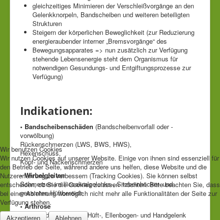
gleichzeitiges Minimieren der Verschleißvorgänge an den
Gelenkknorpeln, Bandscheiben und weiteren beteiligten
Strukturen
Steigern der körperlichen Beweglichkeit (zur Reduzierung
energieraubender interner „Bremsvorgänge“ des
Bewegungsapparates => nun zusätzlich zur Verfügung
stehende Lebensenergie steht dem Organismus für
notwendigen Gesundungs- und Entgiftungsprozesse zur
Verfügung)
Indikationen:
• Bandscheibenschäden
(Bandscheibenvorfall oder -
vorwölbung)
Rückenschmerzen (LWS, BWS, HWS),
Wir benutzen Cookies
Hexenschuss,
Wir nutzen Cookies auf unserer Website. Einige von ihnen sind essenziell für
Kopf- und Nackenschmerzen
den Betrieb der Seite, während andere uns helfen, diese Website und die
• Wirbelgleiten
Nutzererfahrung zu verbessern (Tracking Cookies). Sie können selbst
Schmerzen im Iliosakralgelenks-, Sitzbeinhöcker- und
entscheiden, ob Sie die Cookies zulassen möchten. Bitte beachten Sie, dass
gesamten Hüftbereich
bei einer Ablehnung womöglich nicht mehr alle Funktionalitäten der Seite zur
Verfügung stehen.
• Arthrose
insbesondere im Knie-, Hüft-, Ellenbogen- und Handgelenk
Akzeptieren
Ablehnen